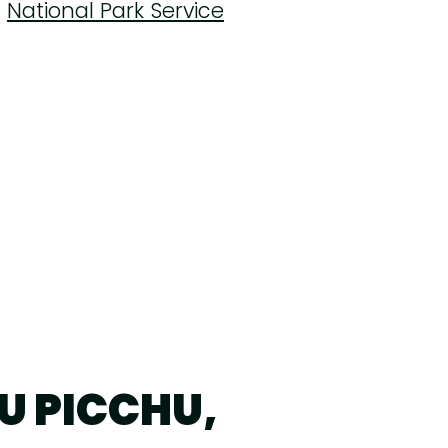
e
National Park Service
U PICCHU,