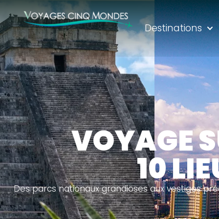
Destinations
VOYAGE S
10 L
Des parcs nationaux grandioses aux vestiges pr