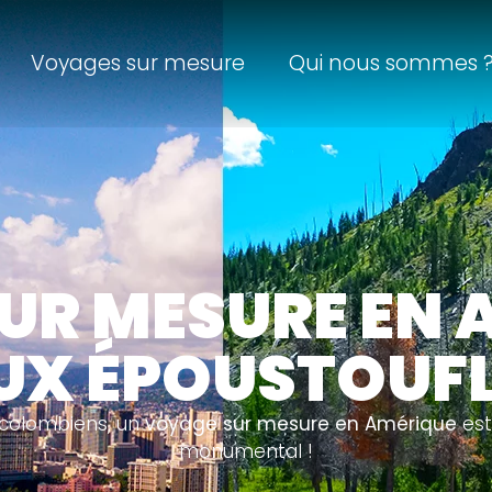
Voyages sur mesure
Qui nous sommes 
UR MESURE EN A
IEUX ÉPOUSTOUF
écolombiens, un
voyage sur mesure en Amérique
est
monumental !